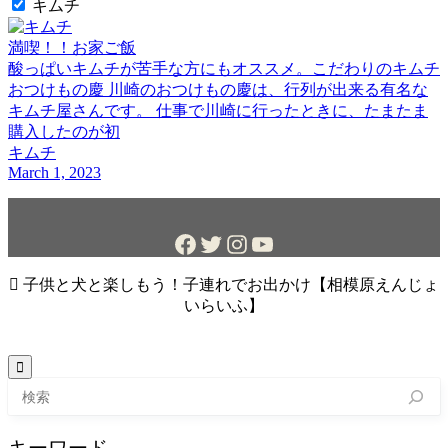
キムチ
満喫！！お家ご飯
酸っぱいキムチが苦手な方にもオススメ。こだわりのキムチ
おつけもの慶 川崎のおつけもの慶は、行列が出来る有名な
キムチ屋さんです。 仕事で川崎に行ったときに、たまたま
購入したのが初
キムチ
March 1, 2023
Facebook
Twitter
Instagram
YouTube

子供と犬と楽しもう！子連れでお出かけ【相模原えんじょ
いらいふ】

検
索
キーワード