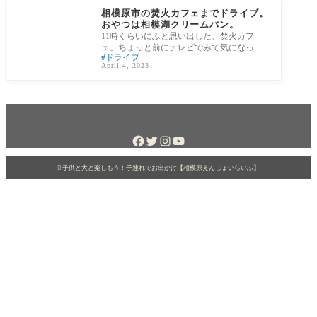
相模原市の焚火カフェまでドライブ。
おやつは相模湖クリームパン。
11時くらいにふと思い出した、焚火カフ
ェ。ちょっと前にテレビでみて気になって
ドライブ
いた場所です。上溝から1時間くらいで行け
April 4, 2023
るし、気

子供と犬と楽しもう！子連れでお出かけ【相模原えんじょいらいふ】