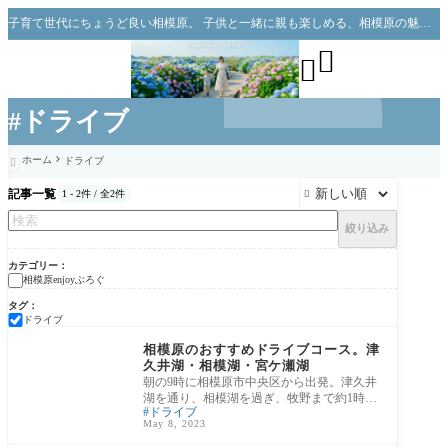
子育て世代にちょうど良い相模原。 子供と一緒に親も楽しめる、相模原の魅力をお伝えできればと思っています。


#ドライブ
ホーム
ドライブ

記事一覧
1 - 2件 / 全2件

絞り込み
カテゴリー
相模原enjoyぶろぐ
タグ
ドライブ
相模原enjoyぶろぐ
相模原のおすすめドライブコース。津
久井湖・相模湖・宮ケ瀬湖
朝の9時に相模原市中央区から出発。津久井
湖を通り、相模湖を過ぎ、牧野まで約1時
ドライブ
間。 そこから宮ケ瀬に行き、オレンジツリ
May 8, 2023
ーでハ
相模原enjoyぶろぐ