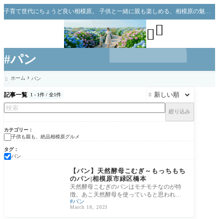
子育て世代にちょうど良い相模原。 子供と一緒に親も楽しめる、相模原の魅力をお伝えできればと思っています。


#パン
ホーム
パン

記事一覧
1 - 1件 / 全1件

絞り込み
カテゴリー
子供も親も、絶品相模原グルメ
タグ
パン
子供も親も、絶品相模
原グルメ
【パン】天然酵母こむぎ～もっちもち
のパン|相模原市緑区橋本
天然酵母こむぎのパンはモチモチなのが特
徴。あこ天然酵母を使っていると思われま
パン
す。 見るからにモチモチって感じが伝わり
March 18, 2023
ませ