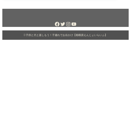

子供と犬と楽しもう！子連れでお出かけ【相模原えんじょいらいふ】