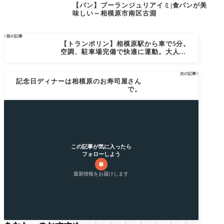
【パン】ブーランジュリアイミ|食パンが美
味しい～相模原市南区古淵

前の記事
【トランポリン】相模原駅から車で5分。
空調、駐車場完備で快適に運動。大人も
子供も楽しさMAX
次の記事

記念日ディナーは相模原のお寿司屋さん
で。
この記事が気に入ったら
フォローしよう
最新情報をお届けします