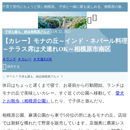
子育て世代にちょうど良い相模原。 子供と一緒に親も楽しめる、相模原の魅力をお伝えできればと思っています。


3月 22, 2023
子供も親も、絶品相模原グルメ
【カレー】モナの丘～インド・ネパール料理
～テラス席は犬連れOK～相模原市南区
ランチ
カレー
犬連れOK

保存する
ホーム
子供も親も、絶品相模原グルメ

休日はちょっと遅くまで寝て、お昼前から行動開始。ランチは
モナの丘で美味しいカレー。すぐ近くの公園へ移動して、
愛犬
とお散歩（相模原公園）
したり、で子供と遊んだり。
相模原公園、麻溝公園から車で5分位の所にあるモナの丘。店頭
では新鮮な獲れたて野菜を販売しています。店舗奥に農家レス