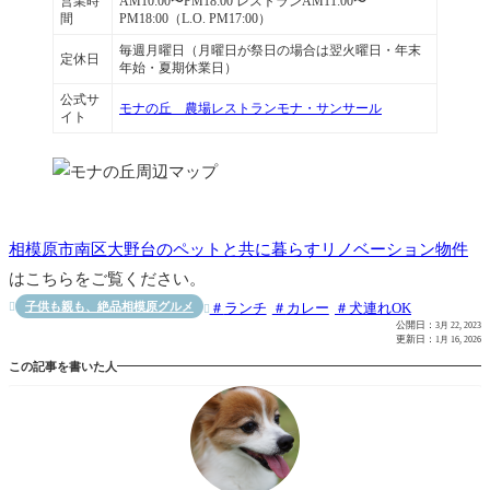
営業時
AM10:00〜PM18:00 レストランAM11:00〜
間
PM18:00（L.O. PM17:00）
毎週月曜日（月曜日が祭日の場合は翌火曜日・年末
定休日
年始・夏期休業日）
公式サ
モナの丘 農場レストランモナ・サンサール
イト
相模原市南区大野台のペットと共に暮らすリノベーション物件
はこちらをご覧ください。
子供も親も、絶品相模原グルメ
ランチ
カレー
犬連れOK


公開日：
3月 22, 2023
更新日：
1月 16, 2026
この記事を書いた人