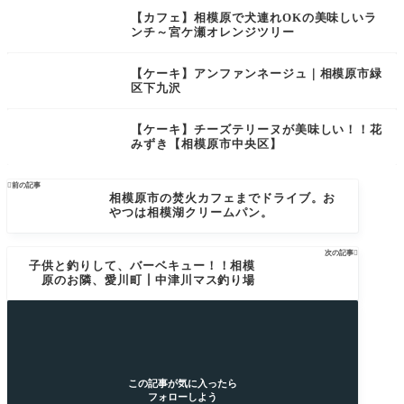
【カフェ】相模原で犬連れOKの美味しいラ
ンチ～宮ケ瀬オレンジツリー
【ケーキ】アンファンネージュ｜相模原市緑
区下九沢
【ケーキ】チーズテリーヌが美味しい！！花
みずき【相模原市中央区】

前の記事
相模原市の焚火カフェまでドライブ。お
やつは相模湖クリームパン。
次の記事

子供と釣りして、バーベキュー！！相模
原のお隣、愛川町┃中津川マス釣り場
この記事が気に入ったら
フォローしよう