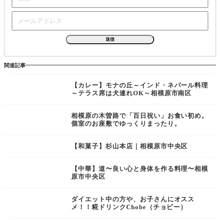
関連記事
【カレー】モナの丘～インド・ネパール料理
～テラス席は犬連れOK～相模原市南区
相模原の木曽路で「百日祝い」お食い初め。
個室のお座敷でゆっくりまったり。
【和菓子】杉山本店｜相模原市中央区
【中華】道〜良い心と身体を作る料理〜相模
原市中央区
ダイエット中の方や、お子さんにオスス
メ！！糀ドリンクChobe（チョビー）