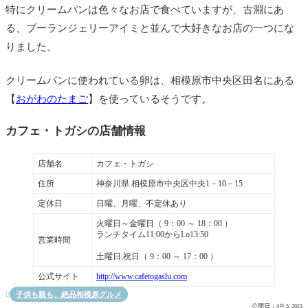
特にクリームパンは色々なお店で食べていますが、古淵にあ
る、ブーランジェリーアイミと並んで大好きなお店の一つにな
りました。
クリームパンに使われている卵は、相模原市中央区田名にある
【
おがわのたまご
】を使っているそうです。
カフェ・トガシの店舗情報
店舗名
カフェ・トガシ
住所
神奈川県 相模原市中央区中央1－10－15
定休日
日曜、月曜、不定休あり
火曜日～金曜日（ 9：00 ～ 18：00 ）
ランチタイム11:00からLo13:50
営業時間
土曜日,祝日（ 9：00 ～ 17：00 ）
公式サイト
http://www.cafetogashi.com
子供も親も、絶品相模原グルメ

公開日：
4月 5, 2023