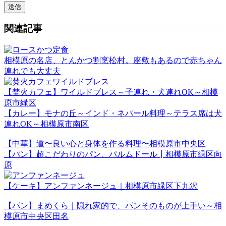
関連記事
相模原の名店、とんかつ割烹松村。座敷もあるので赤ちゃん
連れでも大丈夫
【焚火カフェ】ワイルドブレス～子連れ・犬連れOK～相模
原市緑区
【カレー】モナの丘～インド・ネパール料理～テラス席は犬
連れOK～相模原市南区
【中華】道〜良い心と身体を作る料理〜相模原市中央区
【パン】超こだわりのパン、パルムドール┃相模原市緑区向
原
【ケーキ】アンファンネージュ｜相模原市緑区下九沢
【パン】まめくら｜隠れ家的で、パンそのものが上手い～相
模原市中央区田名