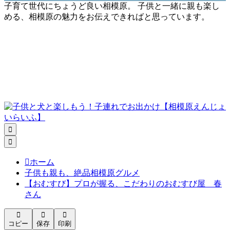
子育て世代にちょうど良い相模原。 子供と一緒に親も楽し
める、相模原の魅力をお伝えできればと思っています。



ホーム
子供も親も、絶品相模原グルメ
【おむすび】プロが握る、こだわりのおむすび屋 春
さん



コピー
保存
印刷