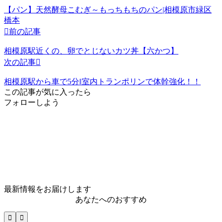
【パン】天然酵母こむぎ～もっちもちのパン|相模原市緑区
橋本

前の記事
相模原駅近くの、卵でとじないカツ丼【六かつ】
次の記事

相模原駅から車で5分‖室内トランポリンで体幹強化！！
この記事が気に入ったら
フォローしよう
最新情報をお届けします
あなたへのおすすめ

