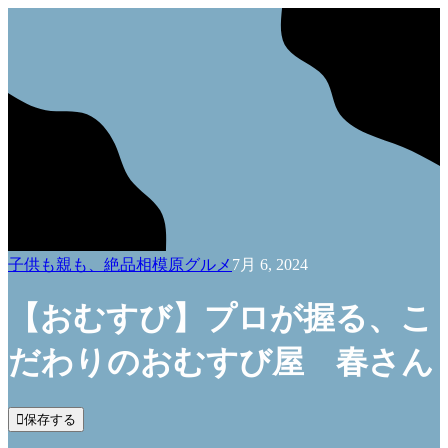
子供も親も、絶品相模原グルメ
7月 6, 2024
【おむすび】プロが握る、こ
だわりのおむすび屋 春さん

保存する