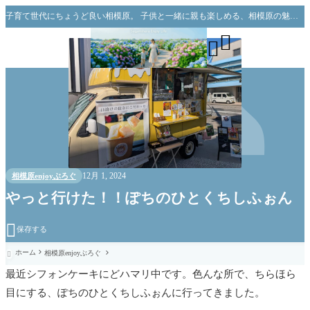
子育て世代にちょうど良い相模原。 子供と一緒に親も楽しめる、相模原の魅力をお伝えできればと思っています。


12月 1, 2024
相模原enjoyぶろぐ
やっと行けた！！ぽちのひとくちしふぉん

保存する
ホーム
相模原enjoyぶろぐ

最近シフォンケーキにどハマリ中です。色んな所で、ちらほら
目にする、ぽちのひとくちしふぉんに行ってきました。