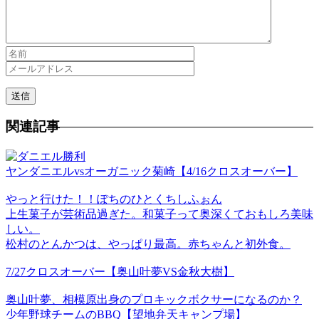
関連記事
ヤンダニエルvsオーガニック菊崎【4/16クロスオーバー】
やっと行けた！！ぽちのひとくちしふぉん
上生菓子が芸術品過ぎた。和菓子って奥深くておもしろ美味
しい。
松村のとんかつは、やっぱり最高。赤ちゃんと初外食。
7/27クロスオーバー【奥山叶夢VS金秋大樹】
奥山叶夢、相模原出身のプロキックボクサーになるのか？
少年野球チームのBBQ【望地弁天キャンプ場】