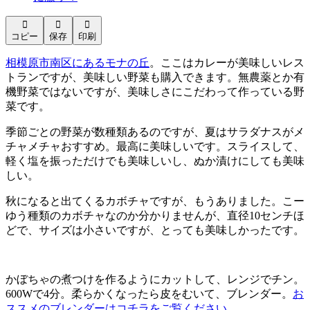



コピー
保存
印刷
相模原市南区にあるモナの丘
。ここはカレーが美味しいレス
トランですが、美味しい野菜も購入できます。無農薬とか有
機野菜ではないですが、美味しさにこだわって作っている野
菜です。
季節ごとの野菜が数種類あるのですが、夏はサラダナスがメ
チャメチャおすすめ。最高に美味しいです。スライスして、
軽く塩を振っただけでも美味しいし、ぬか漬けにしても美味
しい。
秋になると出てくるカボチャですが、もうありました。こー
ゆう種類のカボチャなのか分かりませんが、直径10センチほ
どで、サイズは小さいですが、とっても美味しかったです。
かぼちゃの煮つけを作るようにカットして、レンジでチン。
600Wで4分。柔らかくなったら皮をむいて、ブレンダー。
お
ススメのブレンダーはコチラをご覧ください。