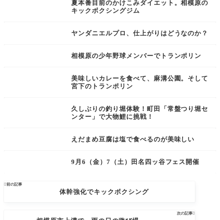
夏本番目前のかけこみダイエット。相模原の
キックボクシングジム
ヤンダニエルプロ、仕上がりはどうなのか？
相模原の少年野球メンバーでトランポリン
美味しいカレーを食べて、麻溝公園。そして
宮下のトランポリン
久しぶりの釣り堀体験！町田「常盤つり堀セ
ンター」で大物鯉に挑戦！
えだまめ豆腐は塩で食べるのが美味しい
9月6（金）7（土）田名四ッ谷フェス開催

前の記事
体幹強化でキックボクシング
次の記事
