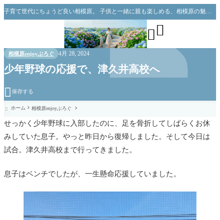
子育て世代にちょうど良い相模原。 子供と一緒に親も楽しめる、相模原の魅力をお伝えできればと思っています。


4月 28, 2024
相模原enjoyぶろぐ
少年野球の応援で、津久井高校へ

保存する
ホーム
相模原enjoyぶろぐ

せっかく少年野球に入部したのに、足を骨折してしばらくお休
みしていた息子。やっと昨日から復帰しました。そして今日は
試合。津久井高校まで行ってきました。
息子はベンチでしたが、一生懸命応援していました。