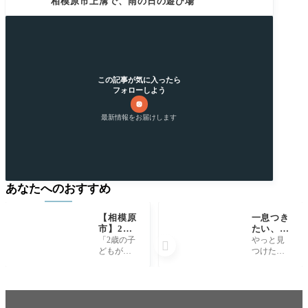
相模原市上溝で、雨の日の遊び場
この記事が気に入ったら
フォローしよう
最新情報をお届けします
あなたへのおすすめ
【相模原
一息つき
市】2歳
たい、お
児と行く
茶気分。
「2歳の子
やっと見

城山公
こだわり
どもが思
つけた、
園！ちょ
の茶葉で
いっきり
美味しい
うどいい
まったり
遊べる公
緑茶。緑
遊具と広
お茶会
園はない
が濃くっ
場で大満
かな？」
て、爽や
足の一日
と探して
かな甘