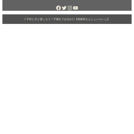
いるパパ
み。とろ
ママに朗
っとした
報です！
深蒸し茶
先日、相
が最高に

子供と犬と楽しもう！子連れでお出かけ【相模原えんじょいらいふ】
模原市に
美味し
ある城山
い。 私は
公園（津
静岡県の
久井湖
お茶農
家、