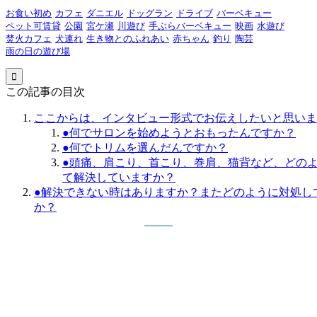
お食い初め
カフェ
ダニエル
ドッグラン
ドライブ
バーベキュー
ペット可賃貸
公園
宮ケ瀬
川遊び
手ぶらバーベキュー
映画
水遊び
焚火カフェ
犬連れ
生き物とのふれあい
赤ちゃん
釣り
陶芸
雨の日の遊び場

この記事の目次
ここからは、インタビュー形式でお伝えしたいと思いま
●何でサロンを始めようとおもったんですか？
●何でトリムを選んだんですか？
●頭痛、肩こり、首こり、巻肩、猫背など、どの
て解決していますか？
●解決できない時はありますか？またどのように対処し
か？