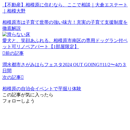
【不動産】相模原に住むなら、ここで相談｜大倉エステート
｜相模大野
相模原市は子育て世帯の強い味方！充実の子育て支援制度を
徹底解説
愛犬と、笑顔あふれる。相模原市南区の専用ドッグラン付ペ
ット可リノベアパート【1部屋限定】

前の記事
潤水都市さがみはらフェスタ2024 OUT GOING!!11/2〜4の３
日間
次の記事

相模原の自治会イベントで芋掘り体験
この記事が気に入ったら
フォローしよう