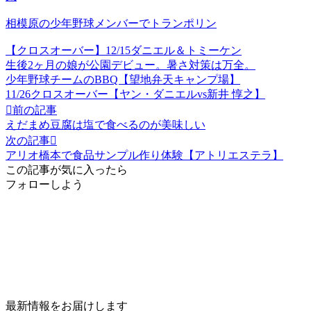
相模原の少年野球メンバーでトランポリン
【クロスオーバー】12/15ダニエル＆トミーケン
生後2ヶ月の娘が公園デビュー。暑さ対策は万全。
少年野球チームのBBQ【望地弁天キャンプ場】
11/26クロスオーバー【ヤン・ダニエルvs新井 惇之】

前の記事
えだまめ豆腐は塩で食べるのが美味しい
次の記事

アリオ橋本で食品サンプル作り体験【アトリエステラ】
この記事が気に入ったら
フォローしよう
最新情報をお届けします