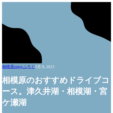
相模原enjoyぶろぐ
5月 8, 2023
相模原のおすすめドライブコ
ース。津久井湖・相模湖・宮
ケ瀬湖