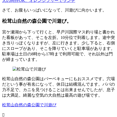
犬の同伴OK、オレンジツリーでランチ
さて、お腹もいっぱいになって、川遊びに向かいます。
松茸山自然の森公園で川遊び。
宮ケ瀬湖から下って行くと、早戸川国際マス釣り場と書かれ
た看板があって、そこを左折。10分位で到着します。途中突
き当りっぽくなりますが、左に行きます。少し下ると、右側
にスロープがあり、そこを降りていくと駐車場があります。
駐車場は土日の8時から17時まで利用可能で、それ以外は門
が締まっています。
松茸山自然の森公園はバーベキューにもおススメです。穴場
だという事が有名になって、休日は結構混んでます。パパの
力不足で、カニを見つけることは出来ませんでしたが、息子
は大満足。綺麗な空気の大自然は最高の遊び場です。
松茸山自然の森公園で川遊び
