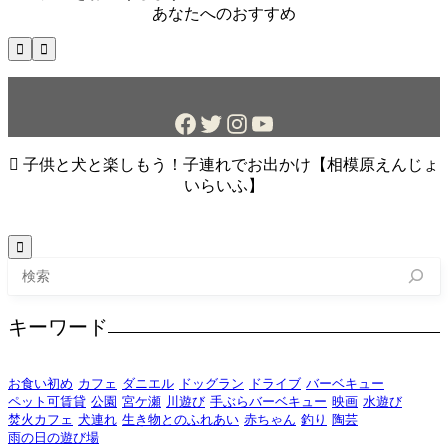
あなたへのおすすめ


Facebook
Twitter
Instagram
YouTube

子供と犬と楽しもう！子連れでお出かけ【相模原えんじょ
いらいふ】

検
索
キーワード
お食い初め
カフェ
ダニエル
ドッグラン
ドライブ
バーベキュー
ペット可賃貸
公園
宮ケ瀬
川遊び
手ぶらバーベキュー
映画
水遊び
焚火カフェ
犬連れ
生き物とのふれあい
赤ちゃん
釣り
陶芸
雨の日の遊び場