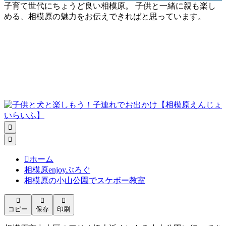
子育て世代にちょうど良い相模原。 子供と一緒に親も楽し
める、相模原の魅力をお伝えできればと思っています。



ホーム
相模原enjoyぶろぐ
相模原の小山公園でスケボー教室



コピー
保存
印刷