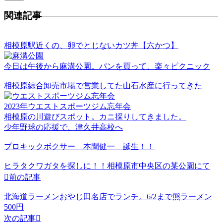
関連記事
相模原駅近くの、卵でとじないカツ丼【六かつ】
今日は午後から麻溝公園。パンを買って、楽々ピクニック
相模原綜合卸売市場で営業してた山石水産に行ってきた
2023年ウエストスポーツジム忘年会
相模原の川遊びスポット。カニ採りしてきました。
少年野球の応援で、津久井高校へ
プロキックボクサー 本間健一 誕生！！
ヒラタクワガタを探しに！！相模原市中央区の某公園にて

前の記事
北海道ラーメンおやじ田名店でランチ。6/2まで熊ラーメン
500円
次の記事
