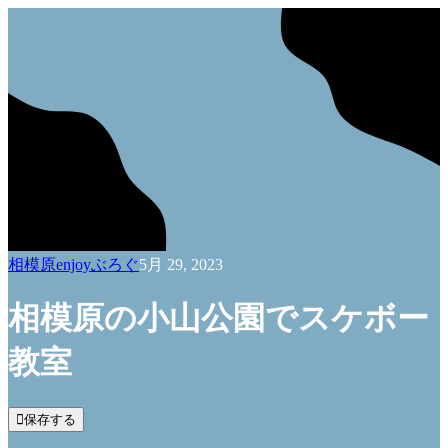
相模原enjoyぶろぐ
5月 29, 2023
相模原の小山公園でスケボー
教室

保存する