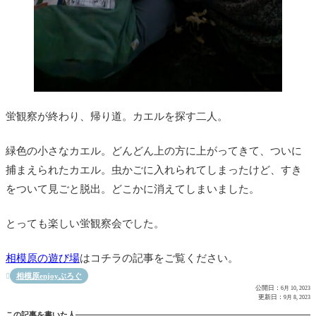
蛍観察が終わり、帰り道。カエルを探す二人。
緑色の小さなカエル。どんどん上の方に上がってきて、ついに
捕まえられたカエル。虫かごに入れられてしまったけど、すき
をついて見ごと脱出。どこかに消えてしまいました。
とっても楽しい蛍観察会でした。
相模原の遊び場
はコチラの記事をご覧ください。
相模原enjoyぶろぐ

公開日：
6月 10, 2023
更新日：
9月 8, 2023
この記事を書いた人