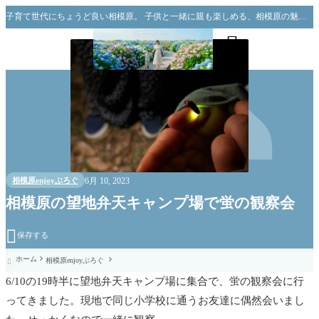
子育て世代にちょうど良い相模原。 子供と一緒に親も楽しめる、相模原の魅力をお伝えできればと思っています。


6月 10, 2023
相模原enjoyぶろぐ
相模原の望地弁天キャンプ場で蛍の観察会

保存する
ホーム
相模原enjoyぶろぐ

6/10の19時半に望地弁天キャンプ場に集合で、蛍の観察会に行
ってきました。現地で同じ小学校に通うお友達に偶然会いまし