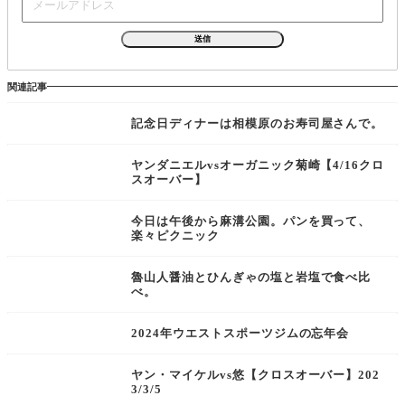
関連記事
記念日ディナーは相模原のお寿司屋さんで。
ヤンダニエルvsオーガニック菊崎【4/16クロ
スオーバー】
今日は午後から麻溝公園。パンを買って、
楽々ピクニック
魯山人醤油とひんぎゃの塩と岩塩で食べ比
べ。
2024年ウエストスポーツジムの忘年会
ヤン・マイケルvs悠【クロスオーバー】202
3/3/5