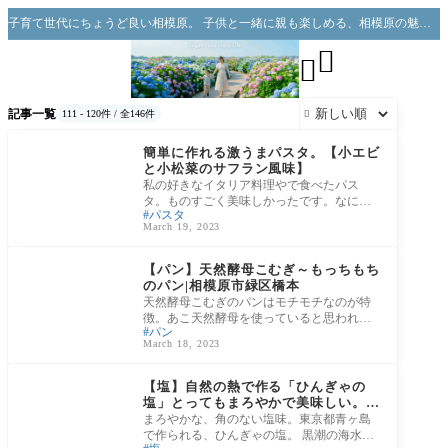
子育て世代にちょうど良い相模原。 子供と一緒に親も楽しめる、相模原の魅力をお伝えできればと思っています。


記事一覧
111 - 120件 / 全146件

相模原enjoyぶろぐ
簡単に作れる激うまパスタ。【小エビ
と小松菜のサフラン風味】
私の好きなイタリア料理やで食べたパス
タ。ものすごく美味しかったです。なにや
パスタ
ら昆布のようなものが入っていて、これは
March 19, 2023
何ですか
子供も親も、絶品相模
原グルメ
【パン】天然酵母こむぎ～もっちもち
のパン|相模原市緑区橋本
天然酵母こむぎのパンはモチモチなのが特
徴。あこ天然酵母を使っていると思われま
パン
す。 見るからにモチモチって感じが伝わり
March 18, 2023
ませ
満喫！！お家ご飯
【塩】自然の熱で作る「ひんぎゃの
塩」とってもまろやかで美味しい。料
亭の味をご家庭で
まろやかな、角のない塩味。東京都青ヶ島
で作られる、ひんぎゃの塩。 黒潮の海水を