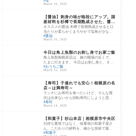
塩
くみ上げ、地熱を利用して、約60度でじっ
March 16, 2023
くり結
満喫！！お家ご飯
【醤油】刺身の味が格段にアップ。国
産材料を杉樽で長期熟成させた、醤油
と味噌。
オススメの醤油 木樽で長期熟成させると口
当たりが柔らかくまろやかで塩角が少ない
醤油
醤油ができます。それに、職人の技術と愛
March 16, 2023
情が
相模原enjoyぶろぐ
今日は角上魚類のお刺し身でお家ご飯
角上魚類相模原店は、嫁の職場の近くで、
たまに行きます。 今日はお刺し身と、タラ
おうちご飯
のフライを買ってお家ご飯。息子はサーモ
March 15, 2023
ンの
子供も親も、絶品相模
原グルメ
【寿司】子連れでも安心！相模原の名
店～は満寿司～
ランチにお寿司を食べたいけど、そんな贅
沢は出来ないから回転寿司にしようと思っ
寿司
ている方に、オススメしたいお寿司屋、は
March 14, 2023
満寿司
子供も親も、絶品相模
原グルメ
【和菓子】杉山本店｜相模原市中央区
日持ち重視ではなく、味重視の和菓子屋さ
ん。こだわりの材料を、確かな技術で最高
和菓子
の和菓子。 本当に美味しい和菓子を食べた