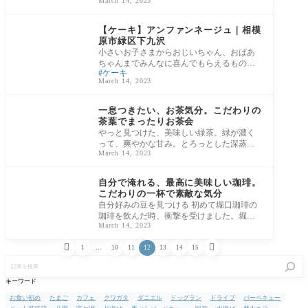
March 14, 2023
い方
子供も親も、絶品相模
原グルメ
【ケーキ】アンファンネージュ｜相模
原市緑区下九沢
小さいお子さまからおじいちゃん、おばあ
ちゃんまでみんなに喜んでもらえるものに
ケーキ
したいと考えています。「地域密着型、地
March 14, 2023
域の人
満喫！！お家ご飯
一息つきたい、お茶気分。こだわりの
茶葉でまったりお茶会
やっと見つけた、美味しい緑茶。緑が濃く
って、爽やかな甘み。とろっとした深蒸し
March 14, 2023
茶が最高に美味しい。 私は静岡県のお茶農
家、
満喫！！お家ご飯
自分で淹れる、最高に美味しい珈琲。
こだわりの一杯で素敵な気分
自分好みの豆を見つける 初めて堀口珈琲の
珈琲を飲んだ時、衝撃を受けました。堀口
March 14, 2023
珈琲に出会うまで、相模原の珈琲屋さんを
何件


1
…
10
11
12
13
14
15
記
事
を
キーワード
検
索
お食い初め
たまご
カフェ
クワガタ
ダニエル
ドッグラン
ドライブ
バーベキュー