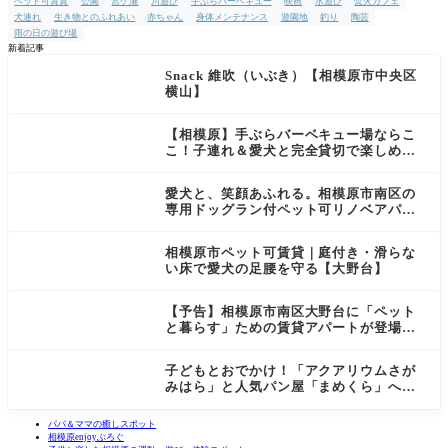
ペット可賃貸
公園
宮ケ瀬
川遊び
手ぶらバーベキュー
映画
水遊び
焚火カフェ
犬連れ
生き物とのふれあい
赤ちゃん
身体メンテナンス
遊園地
釣り
陶芸
雨の日の遊び場
新着記事
Snack 維吹（いぶき）【相模原市中央区
横山】
【相模原】手ぶらバーベキュー場ならこ
こ！子連れ＆愛犬と完全貸切で楽しめる
施設『Porte Bonheur』
愛犬と、笑顔あふれる。相模原市南区の
専用ドッグラン付ペット可リノベアパー
ト【1部屋限定】
相模原市ペット可賃貸｜庭付き・滑らな
い床で愛犬の足腰を守る【大野台】
【予告】相模原市南区大野台に「ペット
と暮らす」ための賃貸アパートが登場し
ます！
子どもとおでかけ！「アクアリウムさが
みはら」と人気パン屋「まめくら」へ行
ってきました
パパ＆ママの癒しスポット
相模原enjoyぶろぐ