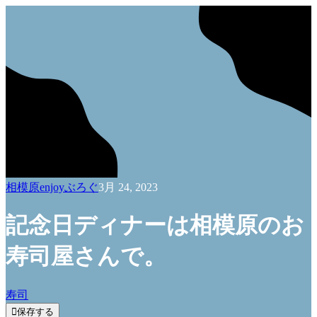
相模原enjoyぶろぐ
3月 24, 2023
記念日ディナーは相模原のお
寿司屋さんで。
寿司

保存する