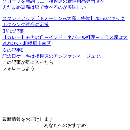
グローブを新調しに、相模原の野球用品専門店へ
えだまめ豆腐は塩で食べるのが美味しい
スタンドアップ【トミーケンvs大高 悠偉】2025/3/2キック
ボクシング試合の応援

前の記事
【カレー】モナの丘～インド・ネパール料理～テラス席は犬
連れOK～相模原市南区
次の記事

記念日ケーキは相模原のアンファンネージュで。
この記事が気に入ったら
フォローしよう
最新情報をお届けします
あなたへのおすすめ