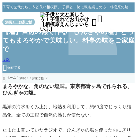
子育て世代にちょうど良い相模原。 子供と一緒に親も楽しめる、相模原の魅力をお伝えできればと思っています。


3月 16, 2023
満喫！！お家ご飯
【塩】自然の熱で作る「ひんぎゃの塩」とっ
てもまろやかで美味しい。料亭の味をご家庭
で
塩

保存する
ホーム
満喫！！お家ご飯

まろやかな、角のない塩味。東京都青ヶ島で作られる、
ひんぎゃの塩。
黒潮の海水をくみ上げ、地熱を利用して、約60度でじっくり結
晶化。全ての工程で自然の熱しか使わない。
たまたま聞いていたラジオで、ひんぎゃの塩を使ったおにぎり