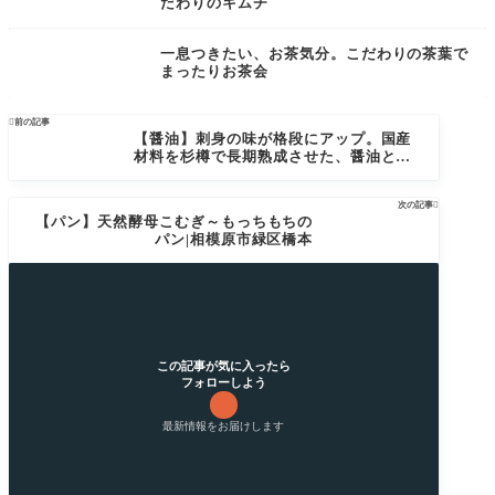
だわりのキムチ
一息つきたい、お茶気分。こだわりの茶葉で
まったりお茶会

前の記事
【醤油】刺身の味が格段にアップ。国産
材料を杉樽で長期熟成させた、醤油と味
噌。
次の記事

【パン】天然酵母こむぎ～もっちもちの
パン|相模原市緑区橋本
この記事が気に入ったら
フォローしよう
最新情報をお届けします