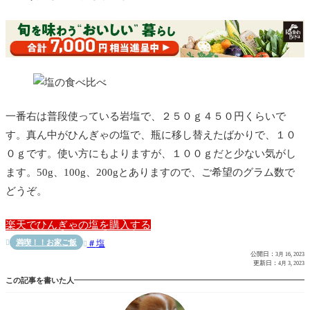
一番右は普段使っている岩塩で、２５０ｇ４５０円くらいで
す。真ん中がひんぎゃの塩で、瓶に移し替えたばかりで、１０
０ｇです。使い方にもよりますが、１００ｇだと少ない気がし
ます。50g、100g、200gとありますので、ご希望のグラム数で
どうぞ。
楽天でひんぎゃの塩を購入する
満喫！！お家ご飯
塩


公開日：
3月 16, 2023
更新日：
4月 3, 2023
この記事を書いた人