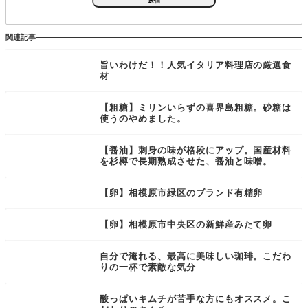
関連記事
旨いわけだ！！人気イタリア料理店の厳選食
材
【粗糖】ミリンいらずの喜界島粗糖。砂糖は
使うのやめました。
【醤油】刺身の味が格段にアップ。国産材料
を杉樽で長期熟成させた、醤油と味噌。
【卵】相模原市緑区のブランド有精卵
【卵】相模原市中央区の新鮮産みたて卵
自分で淹れる、最高に美味しい珈琲。こだわ
りの一杯で素敵な気分
酸っぱいキムチが苦手な方にもオススメ。こ